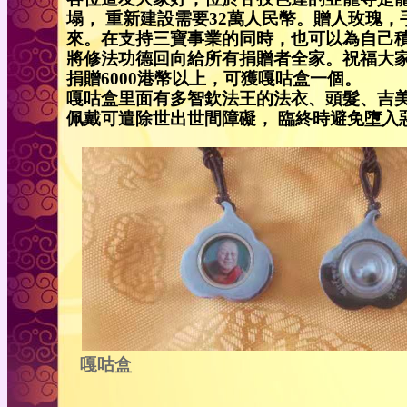
塌， 重新建設需要32萬人民幣。贈人玫瑰
來。在支持三寶事業的同時，也可以為自己
將修法功德回向給所有捐贈者全家。祝福大
捐贈6000港幣以上，可獲嘎咕盒一個。
嘎咕盒里面有多智欽法王的法衣、頭髮、吉
佩戴可遣除世出世間障礙， 臨終時避免墮入惡
嘎咕盒