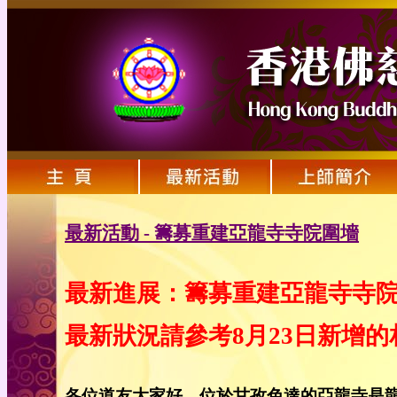
最新活動 - 籌募重建亞龍寺寺院圍墻
最新進展：籌募重建亞龍寺寺
最新狀況請參考8月23日新增
各位道友大家好，位於甘孜色達的亞龍寺是